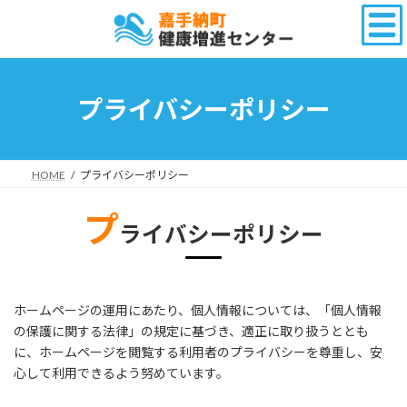
コ
ナ
ン
ビ
テ
ゲ
ン
ー
ツ
シ
へ
ョ
プライバシーポリシー
ス
ン
キ
に
ッ
移
プ
動
HOME
プライバシーポリシー
プ
ライバシーポリシー
ホームページの運用にあたり、個人情報については、「個人情報
の保護に関する法律」の規定に基づき、適正に取り扱うととも
に、ホームページを閲覧する利用者のプライバシーを尊重し、安
心して利用できるよう努めています。